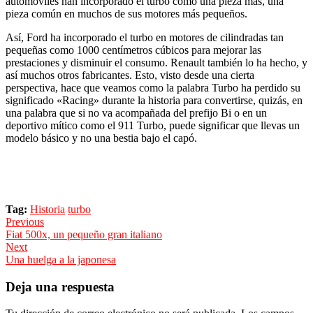
automóviles han incorporado el turbo como una pieza más, una
pieza común en muchos de sus motores más pequeños.
Así, Ford ha incorporado el turbo en motores de cilindradas tan
pequeñas como 1000 centímetros cúbicos para mejorar las
prestaciones y disminuir el consumo. Renault también lo ha hecho, y
así muchos otros fabricantes. Esto, visto desde una cierta
perspectiva, hace que veamos como la palabra Turbo ha perdido su
significado «Racing» durante la historia para convertirse, quizás, en
una palabra que si no va acompañada del prefijo Bi o en un
deportivo mítico como el 911 Turbo, puede significar que llevas un
modelo básico y no una bestia bajo el capó.
Tag:
Historia
turbo
Navegación
Previous
Previous
Fiat 500x, un pequeño gran italiano
de
post:
Next
entradas
Next
Una huelga a la japonesa
post:
Deja una respuesta