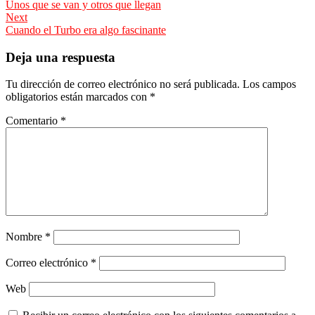
Previous
Unos que se van y otros que llegan
de
post:
Next
entradas
Next
Cuando el Turbo era algo fascinante
post:
Deja una respuesta
Tu dirección de correo electrónico no será publicada.
Los campos
obligatorios están marcados con
*
Comentario
*
Nombre
*
Correo electrónico
*
Web