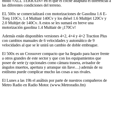
modo «ALL TERRAIN» en el que el coche adaptará el diferencial a
las diferentes condiciones del terreno.
EL 500x se comercializará con motorizaciones de Gasolina 1.6 E-
Torq 110Cv, 1.4 Multiair 140Cv y los diésel 1.6 Multijet 120Cv y
2.0 Multijet de 140Cv. A estos se les sumará en breve una
motorización gasolina 1.4 Multiair de ¡170Cv!
Además están disponibles versiones 4×2, 4×4 y 4×2 Traction Plus
con cambios manuales de 6 velocidades y automático de 9
velocidades al que se le unirá un cambio de doble embrague.
El 500x es un Crossover compacto que ha llegado para hacer frente
a otros grandes de este sector y que con los equipamientos que
posee de serie (y opcionales como cámara trasera, avisador de
ángulos muertos, apertura y arranque sin llave…) además de su
estilismo puede complicar mucho las cosas a sus rivales.
El Lunes a las 19h el análisis por parte de nuestros compañeros de
Metro Radio en Radio Motor. (www.Metroradio.fm)