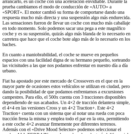
arrancarlo, es un coche con una aceleración envidiable. Durante la
prueba cambiamos el modo de conducción de «AUTO» a
«SPORT». El motor cambió su forma de comportarse dando una
respuesta mucho más directa y una suspensión algo más endurecida.
Las sensaciones fueron de llevar un coche con mucho más caballaje
en todo momento. Solo podemos sacar una pega a este magnífico
coche y es su suspensión, quizás algo más blanda de lo necesario en
carretera que hace que el coche bote algo más de lo necesario en los
baches.
En cuanto a maniobrabilidad, el coche se mueve en pequeños
espacios con una facilidad digna de su hermano pequeño, sorteando
las vicisitudes a las que nos podamos enfrentar en nuestro día a día
urbano.
Fiat ha apostado por este mercado de Crossovers en el que en la
mayor parte de ocasiones estos vehículos se utilizan en ciudad, pero
dando la posibilidad de que podamos enfrentarnos a excursiones
campestres. Para ello, el 500x cuenta con 3 tracciones disponibles
dependiendo de sus acabados. Un 4×2 de tracción delantera simple,
el 4×4 en las versiones Cross y un 4×2 Traction+. Este 4×2
Traction+ cuenta con un sistema que al notar una rueda con poca
tracción frena la misma y emplea todo el par en la otra, permitiendo
a este coche 4×2 avanzar firmemente por diferentes terrenos.
Además con el «Drive Mood Selector» podemos seleccionar el