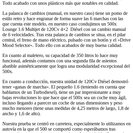
Todo acabado con unos plásticos más que notables en calidad.
La palanca de cambios (manual, en nuestro caso) tiene un pomo de
estilo retro y hace engranar de forma suave las 6 marchas con las
que cuenta este modelo, en nuestro caso condujimos un 500x
Lounge 1.6 Multijet de 120Cv 4×2 Diésel con un cambio manual
de 6 velocidades. Tras esta palanca de cambios se situa, en el pilar
central, el freno de mano eléctrico, pulsado con un botón y el «Drive
Mood Selector». Todo ello con acabados de muy buena calidad.
En cuanto al maletero, su capacidad de 350 litros lo hace muy
funcional, además contamos con una segunda fila de asientos
abatible asimétricamente que logra una modularidad excepcional del
500x.
En cuanto a conducción, nuestra unidad de 120Cv Diésel demostró
tener «ganas de marcha». El pequeño 1.6 (teniendo en cuenta que
hablamos de un Turbodiesel), tiene un par impresionante a muy
bajas revoluciones lo que hace que el 500x sea un coche muy ágil,
incluso llegando a parecer un coche de unas dimensiones y peso
mucho menores (tiene unas medidas de 4,25 metros de largo, 1,8 de
ancho y 1,6 de alto).
Nuestra prueba se centró en carretera, especialmente lo utilizamos en
autovía en la que el 500 se comportó como esperábamos tras