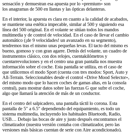
sensación y demuestran esa apuesta por lo «premium» son
los anagramas de 500 en llantas y las ópticas delanteras.
En el interior, la apuesta es clara en cuanto a la calidad de acabados,
se mantiene una estética impecable, similar al 500 y siguiendo esa
línea del 500 original. En el volante se sitúan todos los mandos
multimedia y de control de velocidad. En el caso de llevar el cambio
automático (¡de 9 velocidades! un avanzado en su segmento),
tendremos tras el mismo unas pequeñas levas. El tacto del mismo es
bueno, gomoso y con gran agarre. Detrás del volante, un cuadro de
instrumentos clásico, con dos relojes, cuentakilómetros y
cuentarrevoluciones y en el centro una gran pantalla nos muestra
información sobre el coche. Esta pantalla se utiliza, en el caso de
que utilicemos el modo Sport (cuenta con tres modos: Sport, Auto y
All-Terrain. Seleccionables desde el control «Drive Mood Selector»,
del mismo modo que lo hacen coches de gamas altas, en la consola
central), para mostrar datos sobre las fuerzas G que sufre el coche,
algo que llamará la atención de más de un conductor.
En el centro del salpicadero, una pantalla táctil lo corona. Esta
pantalla de 5″ a 6.5″ dependiendo del equipamiento, es todo un
sistema multimedia, incluyendo los habituales Bluetooth, Radio,
USB… Debajo las bocas de aire y justo después encontramos el
climatizador (nuestra versión contaba con climatizador, pero las
versiones más básicas cuentan de serie con Aire acondicionado).