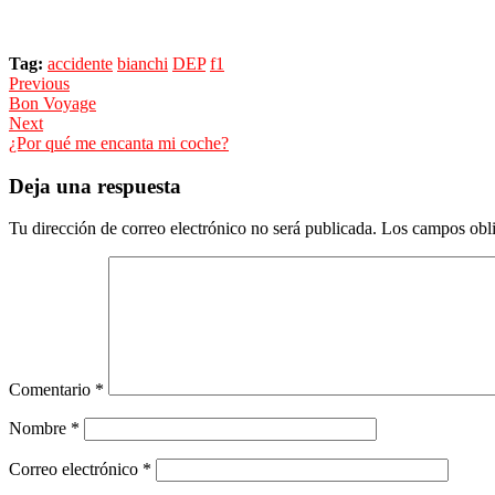
Tag:
accidente
bianchi
DEP
f1
Navegación
Previous
Previous
Bon Voyage
de
post:
Next
entradas
Next
¿Por qué me encanta mi coche?
post:
Deja una respuesta
Tu dirección de correo electrónico no será publicada.
Los campos obli
Comentario
*
Nombre
*
Correo electrónico
*