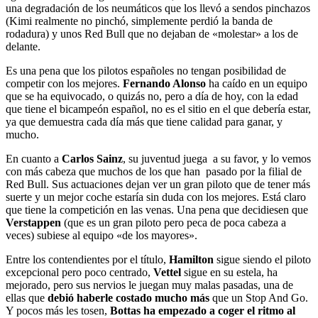
una degradación de los neumáticos que los llevó a sendos pinchazos
(Kimi realmente no pinchó, simplemente perdió la banda de
rodadura) y unos Red Bull que no dejaban de «molestar» a los de
delante.
Es una pena que los pilotos españoles no tengan posibilidad de
competir con los mejores.
Fernando Alonso
ha caído en un equipo
que se ha equivocado, o quizás no, pero a día de hoy, con la edad
que tiene el bicampeón español, no es el sitio en el que debería estar,
ya que demuestra cada día más que tiene calidad para ganar, y
mucho.
En cuanto a
Carlos Sainz
, su juventud juega a su favor, y lo vemos
con más cabeza que muchos de los que han pasado por la filial de
Red Bull. Sus actuaciones dejan ver un gran piloto que de tener más
suerte y un mejor coche estaría sin duda con los mejores. Está claro
que tiene la competición en las venas. Una pena que decidiesen que
Verstappen
(que es un gran piloto pero peca de poca cabeza a
veces) subiese al equipo «de los mayores».
Entre los contendientes por el título,
Hamilton
sigue siendo el piloto
excepcional pero poco centrado,
Vettel
sigue en su estela, ha
mejorado, pero sus nervios le juegan muy malas pasadas, una de
ellas que
debió haberle costado mucho más
que un Stop And Go.
Y pocos más les tosen,
Bottas ha empezado a coger el ritmo al