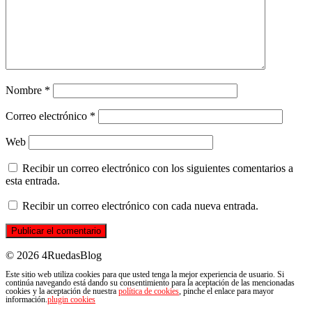
Nombre
*
Correo electrónico
*
Web
Recibir un correo electrónico con los siguientes comentarios a
esta entrada.
Recibir un correo electrónico con cada nueva entrada.
© 2026 4RuedasBlog
Este sitio web utiliza cookies para que usted tenga la mejor experiencia de usuario. Si
continúa navegando está dando su consentimiento para la aceptación de las mencionadas
cookies y la aceptación de nuestra
política de cookies
, pinche el enlace para mayor
información.
plugin cookies