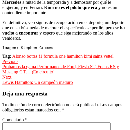
Mercedes
a mitad de la temporada y a demostrar por qué le
eligieron, y en Ferrari,
Kimi no es el piloto que era
y no es un
contendiente importante.
En definitiva, veo signos de recuperación en el deporte, un deporte
que en su búsqueda de mejorar el espectáculo se perdió, pero s
e ha
vuelto a encontrar
y espero que siga mejorando en los años
venideros.
Imagen: Stephen Grimes
Tag:
Alonso
bottas
f1
formula one
hamilton
kimi
sainz
vettel
Navegación
Previous
Previous
Probamos la gama Performance de Ford, Fiesta ST, Focus RS y
de
post:
Mustang GT… ¡En circuito!
entradas
Next
Next
Lewis Hamilton: Un campeón maduro
post:
Deja una respuesta
Tu dirección de correo electrónico no será publicada.
Los campos
obligatorios están marcados con
*
Comentario
*