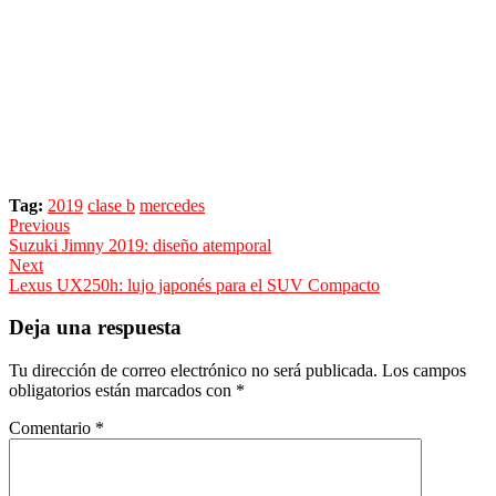
Tag:
2019
clase b
mercedes
Navegación
Previous
Previous
Suzuki Jimny 2019: diseño atemporal
de
post:
Next
entradas
Next
Lexus UX250h: lujo japonés para el SUV Compacto
post:
Deja una respuesta
Tu dirección de correo electrónico no será publicada.
Los campos
obligatorios están marcados con
*
Comentario
*