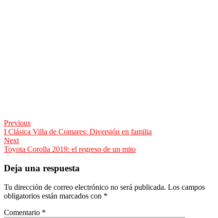
Navegación
Previous
Previous
I Clásica Villa de Comares: Diversión en familia
de
post:
Next
entradas
Next
Toyota Corolla 2019: el regreso de un mito
post:
Deja una respuesta
Tu dirección de correo electrónico no será publicada.
Los campos
obligatorios están marcados con
*
Comentario
*